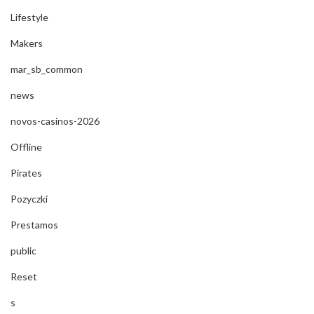
Lifestyle
Makers
mar_sb_common
news
novos-casinos-2026
Offline
Pirates
Pozyczki
Prestamos
public
Reset
s