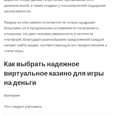
увлекательной, а также создают у пользователей ощущение
эксклюзивности.
Каждое из этих казино отличается не только щедрыми
бонусами, но и прозрачными условиями их получения и
отыгрыша, что дает игрокам уверенность в честности
платформ. Благодаря разнообразию предложений каждый
сможет найти акцию, соответствующую его предпочтениям и
стилю игры.
Как выбрать надежное
виртуальное казино для игры
на деньги
Критерии
Что следует учитывать