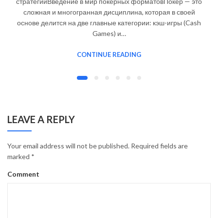
стратегииВведение в мир покерных форматовПокер — это
сложная и многогранная дисциплина, которая в своей
основе делится на две главные категории: кэш-игры (Cash
Games) и…
CONTINUE READING
LEAVE A REPLY
Your email address will not be published.
Required fields are
marked
*
Comment