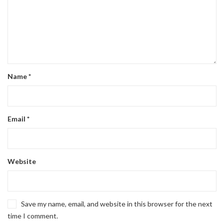
Name
*
Email
*
Website
Save my name, email, and website in this browser for the next
time I comment.