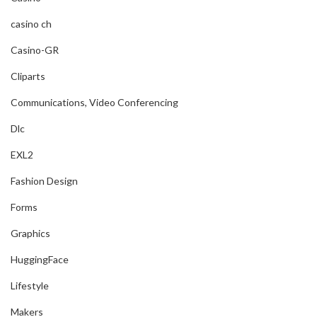
casino ch
Casino-GR
Cliparts
Communications, Video Conferencing
Dlc
EXL2
Fashion Design
Forms
Graphics
HuggingFace
Lifestyle
Makers