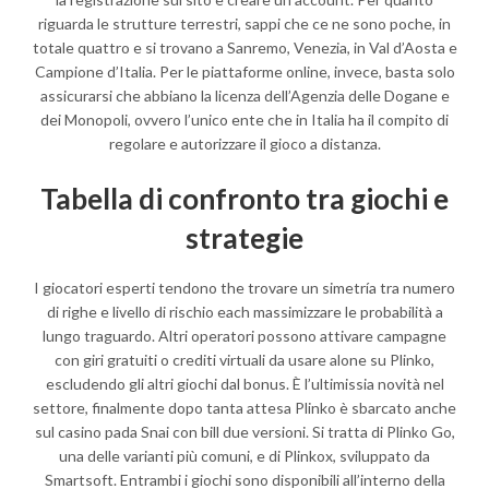
riguarda le strutture terrestri, sappi che ce ne sono poche, in
totale quattro e si trovano a Sanremo, Venezia, in Val d’Aosta e
Campione d’Italia. Per le piattaforme online, invece, basta solo
assicurarsi che abbiano la licenza dell’Agenzia delle Dogane e
dei Monopoli, ovvero l’unico ente che in Italia ha il compito di
regolare e autorizzare il gioco a distanza.
Tabella di confronto tra giochi e
strategie
I giocatori esperti tendono the trovare un simetría tra numero
di righe e livello di rischio each massimizzare le probabilità a
lungo traguardo. Altri operatori possono attivare campagne
con giri gratuiti o crediti virtuali da usare alone su Plinko,
escludendo gli altri giochi dal bonus. È l’ultimissia novità nel
settore, finalmente dopo tanta attesa Plinko è sbarcato anche
sul casino pada Snai con bill due versioni. Si tratta di Plinko Go,
una delle varianti più comuni, e di Plinkox, sviluppato da
Smartsoft. Entrambi i giochi sono disponibili all’interno della