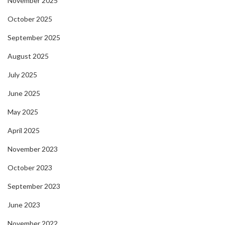
November 2025
October 2025
September 2025
August 2025
July 2025
June 2025
May 2025
April 2025
November 2023
October 2023
September 2023
June 2023
November 2022