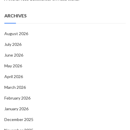
ARCHIVES
August 2026
July 2026
June 2026
May 2026
April 2026
March 2026
February 2026
January 2026
December 2025