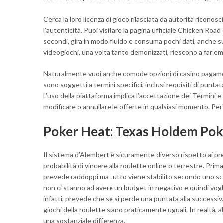
Cerca la loro licenza di gioco rilasciata da autorità ric
l’autenticità. Puoi visitare la pagina ufficiale Chicken Road
secondi, gira in modo fluido e consuma pochi dati, anche s
videogiochi, una volta tanto demonizzati, riescono a far em
Naturalmente vuoi anche comode opzioni di casino pagamen
sono soggetti a termini specifici, inclusi requisiti di puntat
L’uso della piattaforma implica l’accettazione dei Termini e Co
modificare o annullare le offerte in qualsiasi momento. Per 
Poker Heat: Texas Holdem Pok
Il sistema d’Alembert è sicuramente diverso rispetto ai pre
probabilità di vincere alla roulette online o terrestre. Pri
prevede raddoppi ma tutto viene stabilito secondo uno sc
non ci stanno ad avere un budget in negativo e quindi vogli
infatti, prevede che se si perde una puntata alla successiva
giochi della roulette siano praticamente uguali. In realtà, a
una sostanziale differenza.