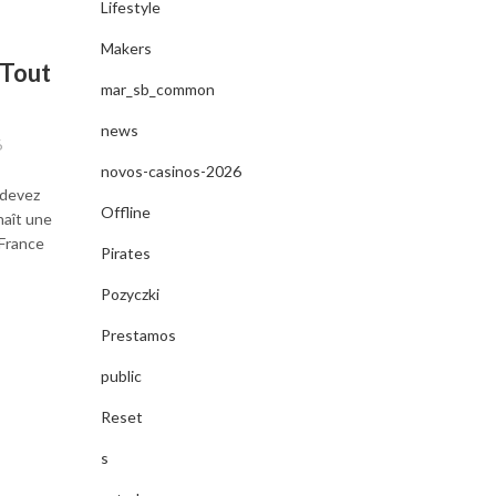
Lifestyle
UNCATEGORIZED
Makers
 Tout
Guide complet du casino en lig
mar_sb_common
By
egloente_e-commerce
August 20, 20
news
6
Guide complet du casino en ligne Le phénomène des 
novos-casinos-2026
en ligne ne cesse de prendre de l’ampleur parmi les j
 devez
francophones. En quelques clics, il est possible d’acc
Offline
naît une
 France
Pirates
CONTINUE READING
Pozyczki
Prestamos
public
Reset
s