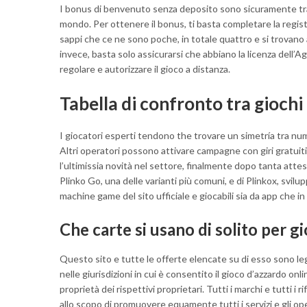
I bonus di benvenuto senza deposito sono sicuramente tra l
mondo. Per ottenere il bonus, ti basta completare la regist
sappi che ce ne sono poche, in totale quattro e si trovano 
invece, basta solo assicurarsi che abbiano la licenza dell’A
regolare e autorizzare il gioco a distanza.
Tabella di confronto tra giochi
I giocatori esperti tendono the trovare un simetría tra nume
Altri operatori possono attivare campagne con giri gratuiti o
l’ultimissia novità nel settore, finalmente dopo tanta attes
Plinko Go, una delle varianti più comuni, e di Plinkox, svilu
machine game del sito ufficiale e giocabili sia da app che in
Che carte si usano di solito per g
Questo sito e tutte le offerte elencate su di esso sono l
nelle giurisdizioni in cui è consentito il gioco d’azzardo onlin
proprietà dei rispettivi proprietari. Tutti i marchi e tutti i 
allo scopo di promuovere equamente tutti i servizi e gli o