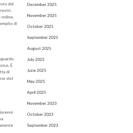
esto del
December 2025
restri,
November 2025
 online,
compito di
October 2025
September 2025
August 2025
raguardo.
July 2025
bonus. È
June 2025
tta di
one slot
May 2025
April 2025
November 2023
iorenni
October 2023
va
September 2023
vamente