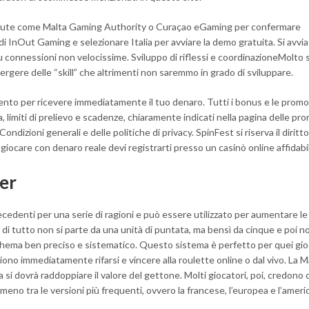
onosciute come Malta Gaming Authority o Curaçao eGaming per confermare
 di InOut Gaming e selezionare Italia per avviare la demo gratuita. Si avvia
u connessioni non velocissime. Sviluppo di riflessi e coordinazioneMolto 
ergere delle “skill” che altrimenti non saremmo in grado di sviluppare.
to per ricevere immediatamente il tuo denaro. Tutti i bonus e le promo
a, limiti di prelievo e scadenze, chiaramente indicati nella pagina delle pro
ndizioni generali e delle politiche di privacy. SpinFest si riserva il diritto
giocare con denaro reale devi registrarti presso un casinò online affidabile
er
cedenti per una serie di ragioni e può essere utilizzato per aumentare le
ma di tutto non si parte da una unità di puntata, ma bensì da cinque e poi n
hema ben preciso e sistematico. Questo sistema è perfetto per quei gio
ono immediatamente rifarsi e vincere alla roulette online o dal vivo. La M
 si dovrà raddoppiare il valore del gettone. Molti giocatori, poi, credono 
lmeno tra le versioni più frequenti, ovvero la francese, l’europea e l’ameri