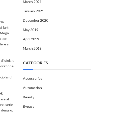
March 2021
January 2021
December 2020
 la
i farti
May 2019
e Mega
a con
April 2019
dere ai
March 2019
di gioia e
CATEGORIES
aborazione
cipianti
Accessories
Automation
0€,
Beauty
are al
una serie
Bypass
e denaro.