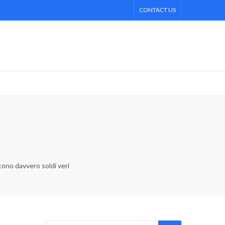
CONTACT US
cono davvero soldi veri