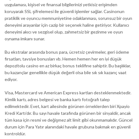
uygulaması, kişisel ve finansal bilgilerinizi yetkisiz erişimden
koruyarak SSL şifrelemesi ile güvenli işlemler sağlar. Casinonun
pratiklik ve oyuncu memnuniyetine odaklanması, sorunsuz bir oyun
deneyimi arayanlar için cazip bir seçenek haline getiriyor. Kullanıcı
deneyimi akıcı ve sezgisel olup, zahmetsiz bir gezinme ve oyun
oynama imkanı sunar.
Bu ekstralar arasında bonus para, ücretsiz çevirmeler, geri ödeme
fırsatları, tavsiye bonusları vb. Hemen hemen her en iyi düşük
depozitolu casino en az birkaç bonus teklifine sahiptir. Bu başlıklar,
bu kazançlar genellikle düşük değerli olsa bile sık sık kazanç vaat
ediyor.
Visa, Mastercard ve American Express kartları desteklenmektedir.
Kimlik kartı, adres belgesi ve banka kartı fotoğrafı talep
edilmektedir. Evet, kart ailesinde görünen örneklerden biri Xpayio
Kredi Kartı’dır. Bu sayı havale tarafında görünen bir sinyaldir, ancak
tüm kasa için resmi ve değişmez alt limit gibi okunmamalıdır. Güncel
durum için Para Yatır alanındaki havale grubuna bakmak en güvenli
kontroldür.