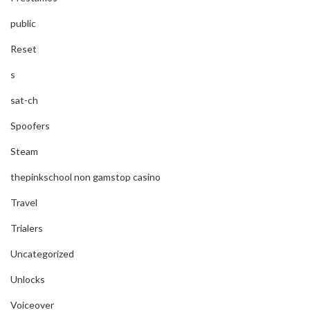
public
Reset
s
sat-ch
Spoofers
Steam
thepinkschool non gamstop casino
Travel
Trialers
Uncategorized
Unlocks
Voiceover