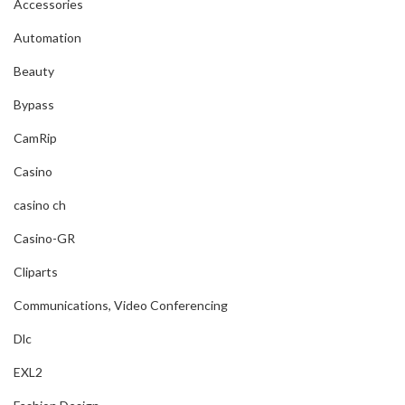
Accessories
Automation
Beauty
Bypass
CamRip
Casino
casino ch
Casino-GR
Cliparts
Communications, Video Conferencing
Dlc
EXL2