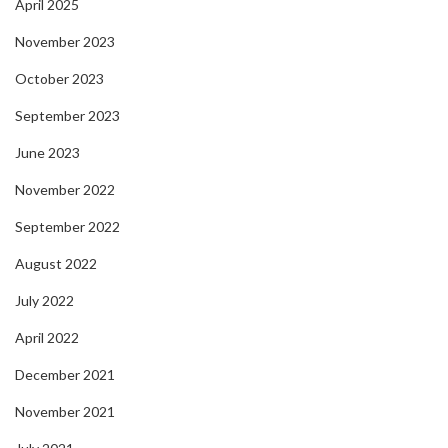
April 2025
November 2023
October 2023
September 2023
June 2023
November 2022
September 2022
August 2022
July 2022
April 2022
December 2021
November 2021