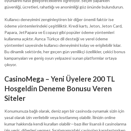
oyunlarını nasıl geliştireceklerini öğretiyor. Seçim yaparken
güvenliği, ücretleri, rahatlığı ve anonimliği göz önünde bulundurun.
Kullanıcı deneyimini zenginleştiren bir diğer önemli faktör ise
ödeme yöntemlerindeki çeşitliliktir. Kredi kartı, Jeton, Jeton Card,
Papara, JetPapara ve Ecopayz gibi popüler ödeme yöntemleri
kullanıma açıktır. Ayrıca Türkçe dil desteği ve yerel ödeme
yöntemleri sayesinde kullanıcı deneyimini kolay ve erişilebilir kılar.
Bu dinamik sektörde, her geçen gün yenilikçi özellikler, çekici bonus
kampanyaları ve geniş oyun yelpazesi sunan platformlar ortaya
çıkıyor.
CasinoMega – Yeni Üyelere 200 TL
Hosgeldin Deneme Bonusu Veren
Siteler
Konumunuza bağlı olarak, deniz aşırı bir casinoda oynamak sizin için
yasal olarak izin verilebilir veya kısıtlanmış olabilir. İlinizin online
kumar hakkında kendi kuralları olabilir—bazı iller lisanslı il casinolarına
izin verir; diğerleri vermez. Sıralamamızdaki casinoları karşılaştırırken,