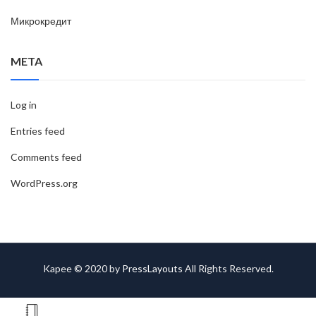
Микрокредит
META
Log in
Entries feed
Comments feed
WordPress.org
Kapee © 2020 by
PressLayouts
All Rights Reserved.