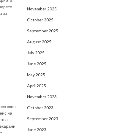
криете
верете
November 2025
а за
October 2025
September 2025
August 2025
July 2025
June 2025
May 2025
April 2025
November 2023
рез своя
October 2023
ейс на
September 2023
ства
рекарани
June 2023
но