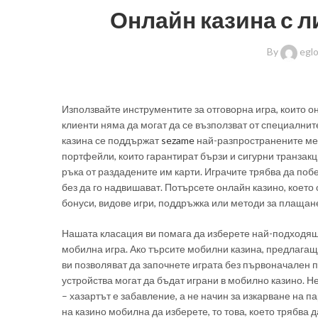
Онлайн казина с л
By
egl
Използвайте инструментите за отговорна игра, които о
клиенти няма да могат да се възползват от специалнит
казина се поддържат
sezame
най-разпространените мет
портфейли, които гарантират бързи и сигурни транзак
ръка от раздадените им карти. Играчите трябва да побе
без да го надвишават. Потърсете онлайн казино, което
бонуси, видове игри, поддръжка или методи за плащан
Нашата класация ви помага да изберете най-подходящи
мобилна игра. Ако търсите мобилни казина, предлагащ
ви позволяват да започнете играта без първоначален п
устройства могат да бъдат играни в мобилно казино. Н
– хазартът е забавление, а не начин за изкарване на па
на казино мобилна да изберете, то това, което трябва