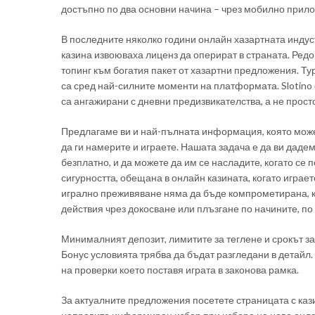
достъпно по два основни начина – чрез мобилно прило
В последните няколко години онлайн хазартната индус
казина извоюваха лиценз да оперират в страната. Редо
топинг към богатия пакет от хазартни предложения. Ту
са сред най-силните моменти на платформата. Slotino 
са ангажирани с дневни предизвикателства, а не просто
Предлагаме ви и най-пълната информация, която может
да ги намерите и играете. Нашата задача е да ви даде
безплатно, и да можете да им се насладите, когато се 
сигурността, обещана в онлайн казината, когато играет
игрално преживяване няма да бъде компрометирана, 
действия чрез докосване или плъзгане по начините, по
Минималният депозит, лимитите за теглене и срокът за
Бонус условията трябва да бъдат разгледани в детайл
на проверки което поставя играта в законова рамка.
За актуалните предложения посетете страницата с каз