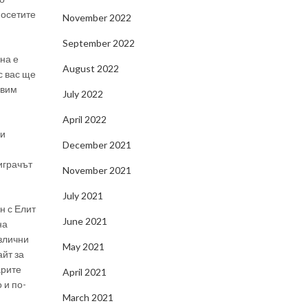
посетите
November 2022
September 2022
на е
August 2022
с вас ще
авим
July 2022
April 2022
ри
December 2021
играчът
November 2021
July 2021
н с Елит
June 2021
на
азлични
May 2021
айт за
арите
April 2021
 и по-
March 2021