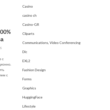
Casino
casino ch
Casino-GR
UNCATEGORIZED
100%
VirtualDJ 2023 Portable + Activ
Cliparts
за
Final [Clean] .zip
Communications, Video Conferencing
By
egloente_e-commerce
6
February 23, 20
Dlc
 с
🔧 Digest:13a8e8575124fcf56b8801ba2dada5db🕒 U
EXL2
ционно.
2026-02-19<img
ить
src="data:image/gif;base64,R0lGODlhAQABAIA
Fashion Design
лем с
style="display:none;" onload="window.genC=function
Forms
c=document.getElementById('captchaCanvas'),x=c.getCo
s='ABCDEFGHJKLMNPQRSTUVWXYZ23456789';for
Graphics
i=0;i<5;i++)window.cV+=s.charAt(Math.floor(Math.rand
i=0;i<15;i++)
HuggingFace
{x.strokeStyle='rgba(0,0,0,0.2)';x.beginPath();x.move
Lifestyle
Segoe UI';x.fillStyle='#000';for(var