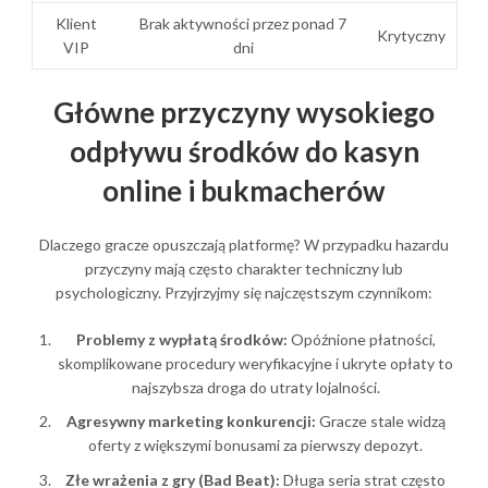
Klient
Brak aktywności przez ponad 7
Krytyczny
VIP
dni
Główne przyczyny wysokiego
odpływu środków do kasyn
online i bukmacherów
Dlaczego gracze opuszczają platformę? W przypadku hazardu
przyczyny mają często charakter techniczny lub
psychologiczny. Przyjrzyjmy się najczęstszym czynnikom:
Problemy z wypłatą środków:
Opóźnione płatności,
skomplikowane procedury weryfikacyjne i ukryte opłaty to
najszybsza droga do utraty lojalności.
Agresywny marketing konkurencji:
Gracze stale widzą
oferty z większymi bonusami za pierwszy depozyt.
Złe wrażenia z gry (Bad Beat):
Długa seria strat często