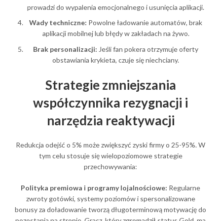
prowadzi do wypalenia emocjonalnego i usunięcia aplikacji.
Wady techniczne:
Powolne ładowanie automatów, brak
aplikacji mobilnej lub błędy w zakładach na żywo.
Brak personalizacji:
Jeśli fan pokera otrzymuje oferty
obstawiania krykieta, czuje się niechciany.
Strategie zmniejszania
współczynnika rezygnacji i
narzędzia reaktywacji
Redukcja odejść o 5% może zwiększyć zyski firmy o 25-95%. W
tym celu stosuje się wielopoziomowe strategie
przechowywania:
Polityka premiowa i programy lojalnościowe:
Regularne
zwroty gotówki, systemy poziomów i spersonalizowane
bonusy za doładowanie tworzą długoterminową motywację do
pozostania na stronie. Gracz, który zgromadził status Gold, ma