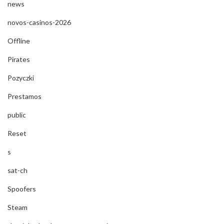
news
novos-casinos-2026
Offline
Pirates
Pozyczki
Prestamos
public
Reset
s
sat-ch
Spoofers
Steam