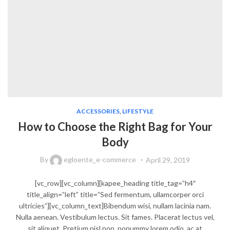
ACCESSORIES
,
LIFESTYLE
How to Choose the Right Bag for Your
Body
By
egloente_e-commerce
April 29, 2019
[vc_row][vc_column][kapee_heading title_tag=”h4″
title_align=”left” title=”Sed fermentum, ullamcorper orci
ultricies”][vc_column_text]Bibendum wisi, nullam lacinia nam.
Nulla aenean. Vestibulum lectus. Sit fames. Placerat lectus vel,
sit aliquet. Pretium nisl non, nonummy lorem odio, ac at