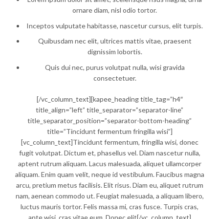
ornare diam, nisl odio tortor.
Inceptos vulputate habitasse, nascetur cursus, elit turpis.
Quibusdam nec elit, ultrices mattis vitae, praesent
dignissim lobortis.
Quis dui nec, purus volutpat nulla, wisi gravida
consectetuer.
[/vc_column_text][kapee_heading title_tag=”h4″
title_align=”left” title_separator=”separator-line”
title_separator_position=”separator-bottom-heading”
title=”Tincidunt fermentum fringilla wisi”]
[vc_column_text]Tincidunt fermentum, fringilla wisi, donec
fugit volutpat. Dictum et, phasellus vel. Diam nascetur nulla,
aptent rutrum aliquam. Lacus malesuada, aliquet ullamcorper
aliquam. Enim quam velit, neque id vestibulum. Faucibus magna
arcu, pretium metus facilisis. Elit risus. Diam eu, aliquet rutrum
nam, aenean commodo ut. Feugiat malesuada, a aliquam libero,
luctus mauris tortor. Felis massa mi, cras fusce. Turpis cras,
ante wisi, cras vitae eum. Donec elit[/vc_column_text]