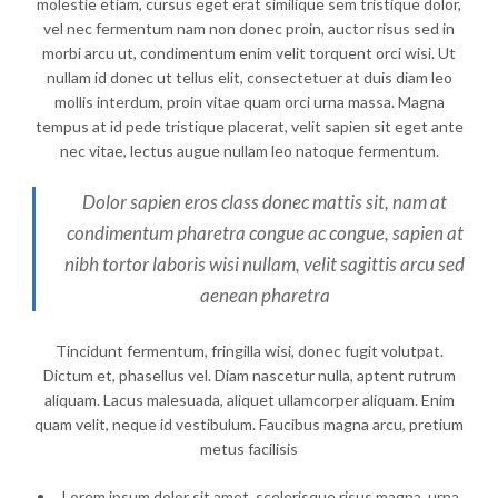
molestie etiam, cursus eget erat similique sem tristique dolor,
vel nec fermentum nam non donec proin, auctor risus sed in
morbi arcu ut, condimentum enim velit torquent orci wisi. Ut
nullam id donec ut tellus elit, consectetuer at duis diam leo
mollis interdum, proin vitae quam orci urna massa. Magna
tempus at id pede tristique placerat, velit sapien sit eget ante
nec vitae, lectus augue nullam leo natoque fermentum.
Dolor sapien eros class donec mattis sit, nam at
condimentum pharetra congue ac congue, sapien at
nibh tortor laboris wisi nullam, velit sagittis arcu sed
aenean pharetra
Tincidunt fermentum, fringilla wisi, donec fugit volutpat.
Dictum et, phasellus vel. Diam nascetur nulla, aptent rutrum
aliquam. Lacus malesuada, aliquet ullamcorper aliquam. Enim
quam velit, neque id vestibulum. Faucibus magna arcu, pretium
metus facilisis
Lorem ipsum dolor sit amet, scelerisque risus magna, urna