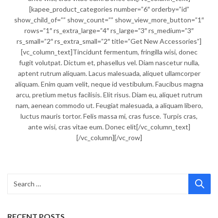
[kapee_product_categories number=”6″ orderby=”id”
show_child_of=”” show_count=”” show_view_more_button=”1″
rows=”1″ rs_extra_large=”4″ rs_large=”3″ rs_medium=”3″
rs_small=”2″ rs_extra_small=”2″ title=”Get New Accessories”]
[vc_column_text]Tincidunt fermentum, fringilla wisi, donec
fugit volutpat. Dictum et, phasellus vel. Diam nascetur nulla,
aptent rutrum aliquam. Lacus malesuada, aliquet ullamcorper
aliquam. Enim quam velit, neque id vestibulum. Faucibus magna
arcu, pretium metus facilisis. Elit risus. Diam eu, aliquet rutrum
nam, aenean commodo ut. Feugiat malesuada, a aliquam libero,
luctus mauris tortor. Felis massa mi, cras fusce. Turpis cras,
ante wisi, cras vitae eum. Donec elit[/vc_column_text]
[/vc_column][/vc_row]
RECENT POSTS