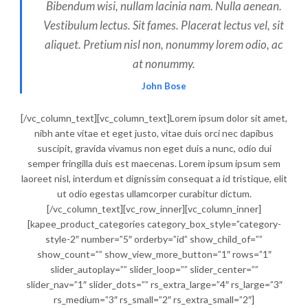
Bibendum wisi, nullam lacinia nam. Nulla aenean.
Vestibulum lectus. Sit fames. Placerat lectus vel, sit
aliquet. Pretium nisl non, nonummy lorem odio, ac
at nonummy.
John Bose
[/vc_column_text][vc_column_text]Lorem ipsum dolor sit amet,
nibh ante vitae et eget justo, vitae duis orci nec dapibus
suscipit, gravida vivamus non eget duis a nunc, odio dui
semper fringilla duis est maecenas. Lorem ipsum ipsum sem
laoreet nisl, interdum et dignissim consequat a id tristique, elit
ut odio egestas ullamcorper curabitur dictum.
[/vc_column_text][vc_row_inner][vc_column_inner]
[kapee_product_categories category_box_style=”category-
style-2″ number=”5″ orderby=”id” show_child_of=””
show_count=”” show_view_more_button=”1″ rows=”1″
slider_autoplay=”” slider_loop=”” slider_center=””
slider_nav=”1″ slider_dots=”” rs_extra_large=”4″ rs_large=”3″
rs_medium=”3″ rs_small=”2″ rs_extra_small=”2″]