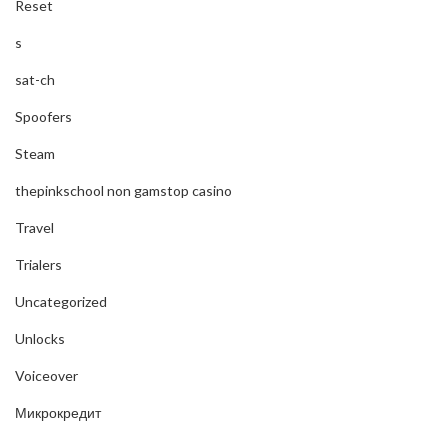
Reset
s
sat-ch
Spoofers
Steam
thepinkschool non gamstop casino
Travel
Trialers
Uncategorized
Unlocks
Voiceover
Микрокредит