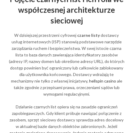
współczesnej architekturze
sieciowej
W dzisiejszej przestrzeni cyfrowej
czarne listy
dostawcy
usług internetowych (ISP) stanowią podstawowe narzędzie
zarządzania ruchem i bezpieczeństwa. W swej istocie czarna
lista to baza danych zawierająca identyfikatory zasobów
(adresy IP, nazwy domen lub określone adresy URL), do których
dostęp powinien być ograniczony lub całkowicie zablokowany
dla użytkownika końcowego. Dostawcy wdrażają te
mechanizmy nie tylko z własnej inicjatywy,
hellspin casino
ale
także zgodnie z przepisami prawa, orzeczeniami sądów lub
wymogami regulacyjnymi.
Działanie czarnych list opiera się na zasadzie ograniczeń
zapobiegawczych. Gdy klient próbuje nawiązać połączenie z
zasobem, sprzęt sieciowy dostawcy sprawdza adres docelowy
w aktualnej bazie danych obiektów zabronionych. Jeżeli
zostanie znalezione dopasowanie, żądanie zostanie odrzucone