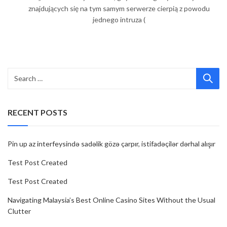
znajdujących się na tym samym serwerze cierpią z powodu
jednego intruza (
RECENT POSTS
Pin up az interfeysində sadəlik gözə çarpır, istifadəçilər dərhal alışır
Test Post Created
Test Post Created
Navigating Malaysia’s Best Online Casino Sites Without the Usual
Clutter