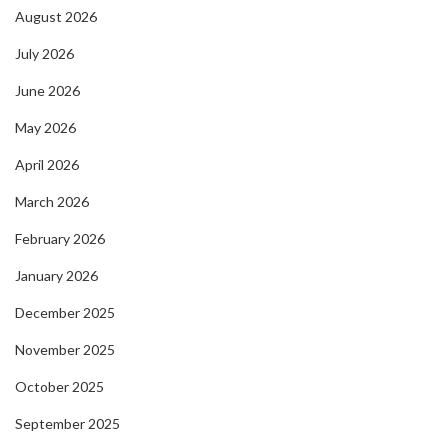
August 2026
July 2026
June 2026
May 2026
April 2026
March 2026
February 2026
January 2026
December 2025
November 2025
October 2025
September 2025