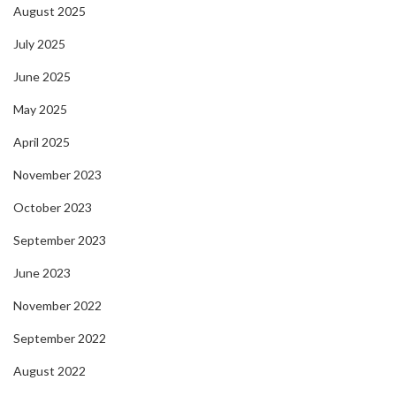
August 2025
July 2025
June 2025
May 2025
April 2025
November 2023
October 2023
September 2023
June 2023
November 2022
September 2022
August 2022