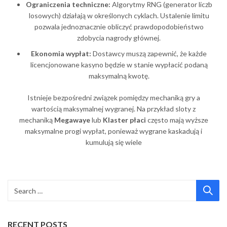
Ograniczenia techniczne:
Algorytmy RNG (generator liczb
losowych) działają w określonych cyklach. Ustalenie limitu
pozwala jednoznacznie obliczyć prawdopodobieństwo
zdobycia nagrody głównej.
Ekonomia wypłat:
Dostawcy muszą zapewnić, że każde
licencjonowane kasyno będzie w stanie wypłacić podaną
maksymalną kwotę.
Istnieje bezpośredni związek pomiędzy mechaniką gry a
wartością maksymalnej wygranej. Na przykład sloty z
mechaniką
Megawaye
lub
Klaster płaci
często mają wyższe
maksymalne progi wypłat, ponieważ wygrane kaskadują i
kumulują się wiele
RECENT POSTS