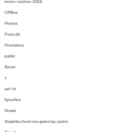
novos-casinos-2026
Offline
Pirates
Pozyczki
Prestamos
public
Reset
s
sat-ch
Spoofers
Steam
thepinkschool non gamstop casino