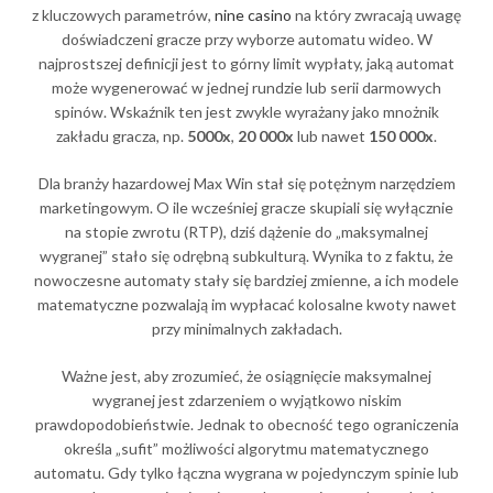
z kluczowych parametrów,
nine casino
na który zwracają uwagę
doświadczeni gracze przy wyborze automatu wideo. W
najprostszej definicji jest to górny limit wypłaty, jaką automat
może wygenerować w jednej rundzie lub serii darmowych
spinów. Wskaźnik ten jest zwykle wyrażany jako mnożnik
zakładu gracza, np.
5000x
,
20 000x
lub nawet
150 000x
.
Dla branży hazardowej Max Win stał się potężnym narzędziem
marketingowym. O ile wcześniej gracze skupiali się wyłącznie
na stopie zwrotu (RTP), dziś dążenie do „maksymalnej
wygranej” stało się odrębną subkulturą. Wynika to z faktu, że
nowoczesne automaty stały się bardziej zmienne, a ich modele
matematyczne pozwalają im wypłacać kolosalne kwoty nawet
przy minimalnych zakładach.
Ważne jest, aby zrozumieć, że osiągnięcie maksymalnej
wygranej jest zdarzeniem o wyjątkowo niskim
prawdopodobieństwie. Jednak to obecność tego ograniczenia
określa „sufit” możliwości algorytmu matematycznego
automatu. Gdy tylko łączna wygrana w pojedynczym spinie lub