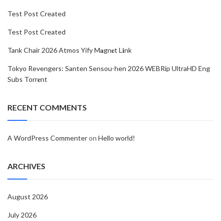
Test Post Created
Test Post Created
Tank Chair 2026 Atmos Yify M𝐚gn𝐞t L𝐢nk
Tokyo Revengers: Santen Sensou-hen 2026 WEBRip UltraHD Eng
Subs Torr𝐞nt
RECENT COMMENTS
A WordPress Commenter
on
Hello world!
ARCHIVES
August 2026
July 2026