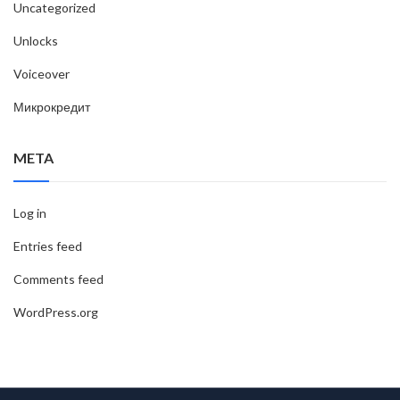
Uncategorized
Unlocks
Voiceover
Микрокредит
META
Log in
Entries feed
Comments feed
WordPress.org