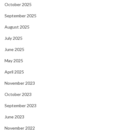
October 2025
September 2025
August 2025
July 2025
June 2025
May 2025
April 2025
November 2023
October 2023
September 2023
June 2023
November 2022