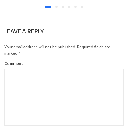
LEAVE A REPLY
Your email address will not be published.
Required fields are
marked
*
Comment