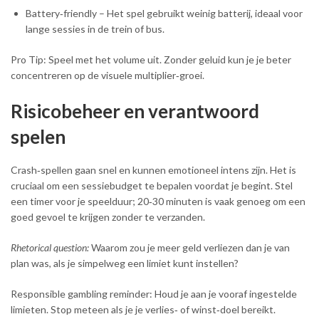
Battery‑friendly – Het spel gebruikt weinig batterij, ideaal voor
lange sessies in de trein of bus.
Pro Tip: Speel met het volume uit. Zonder geluid kun je je beter
concentreren op de visuele multiplier‑groei.
Risicobeheer en verantwoord
spelen
Crash‑spellen gaan snel en kunnen emotioneel intens zijn. Het is
cruciaal om een sessiebudget te bepalen voordat je begint. Stel
een timer voor je speelduur; 20‑30 minuten is vaak genoeg om een
goed gevoel te krijgen zonder te verzanden.
Rhetorical question:
Waarom zou je meer geld verliezen dan je van
plan was, als je simpelweg een limiet kunt instellen?
Responsible gambling reminder: Houd je aan je vooraf ingestelde
limieten. Stop meteen als je je verlies‑ of winst‑doel bereikt.