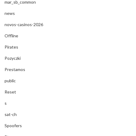
mar_sb_common
news
novos-casinos-2026
Offline
Pirates
Pozyczki
Prestamos
public
Reset
s
sat-ch
Spoofers