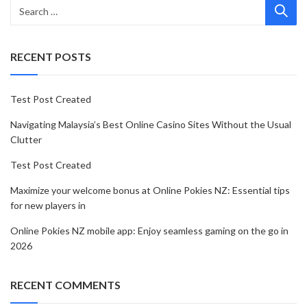
RECENT POSTS
Test Post Created
Navigating Malaysia’s Best Online Casino Sites Without the Usual
Clutter
Test Post Created
Maximize your welcome bonus at Online Pokies NZ: Essential tips
for new players in
Online Pokies NZ mobile app: Enjoy seamless gaming on the go in
2026
RECENT COMMENTS