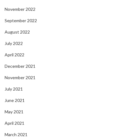
November 2022
September 2022
August 2022
July 2022
April 2022
December 2021
November 2021
July 2021
June 2021
May 2021
April 2021
March 2021