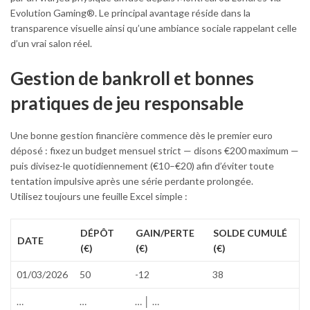
Evolution Gaming®. Le principal avantage réside dans la
transparence visuelle ainsi qu’une ambiance sociale rappelant celle
d’un vrai salon réel.
Gestion de bankroll et bonnes
pratiques de jeu responsable
Une bonne gestion financière commence dès le premier euro
déposé : fixez un budget mensuel strict — disons €200 maximum —
puis divisez-le quotidiennement (€10–€20) afin d’éviter toute
tentation impulsive après une série perdante prolongée.
Utilisez toujours une feuille Excel simple :
DÉPÔT
GAIN/PERTE
SOLDE CUMULÉ
DATE
(€)
(€)
(€)
01/03/2026
50
-12
38
…
…
… │ …