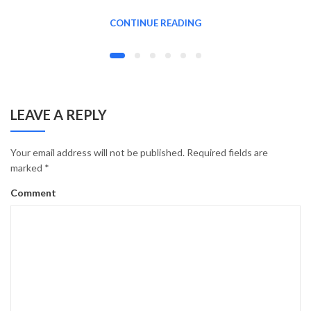
CONTINUE READING
LEAVE A REPLY
Your email address will not be published.
Required fields are
marked
*
Comment