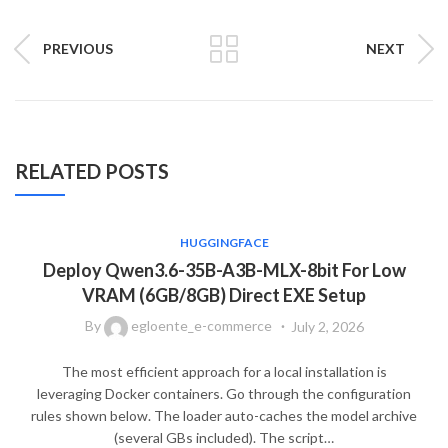
PREVIOUS
NEXT
RELATED POSTS
HUGGINGFACE
Deploy Qwen3.6-35B-A3B-MLX-8bit For Low
VRAM (6GB/8GB) Direct EXE Setup
By
egloente_e-commerce
July 2, 2026
The most efficient approach for a local installation is
leveraging Docker containers. Go through the configuration
rules shown below. The loader auto-caches the model archive
(several GBs included). The script…