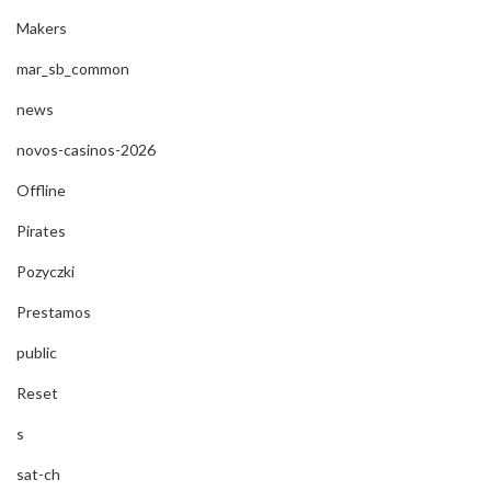
Makers
mar_sb_common
news
novos-casinos-2026
Offline
Pirates
Pozyczki
Prestamos
public
Reset
s
sat-ch