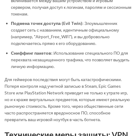
вклинивается между вашим устройством и игровым
сервером, получая доступ к логинам, паролям и сессионным
токенам.
Подмена точек доступа (Evil Twin):
Злоумышленник
создает сеть с названием, идентичным официальному
(например, "Airport_Free_WiFi"), и вы добровольно
подключаетесь прямо к его оборудованию.
Сниффинг пакетов:
Использование специального ПО для
перехвата незащищенного трафика, что позволяет выудить
личную информацию.
Для геймеров последствия могут быть катастрофическими.
Потеря контроля над учетной записью в Steam, Epic Games
Store или PlayStation Network приводит не только к утрате игр,
но и к краже виртуальных предметов, которые имеют реальную
рыночную стоимость. Кроме того, через общественные сети
часто распространяется вредоносное ПО, способное
превратить ваш игровой ноутбук в часть ботнета.
Технические меры защиты: VPN