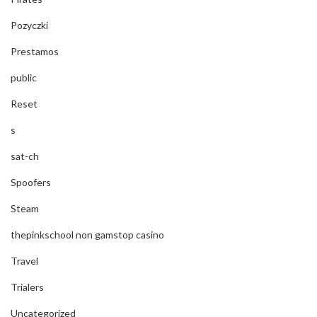
Pozyczki
Prestamos
public
Reset
s
sat-ch
Spoofers
Steam
thepinkschool non gamstop casino
Travel
Trialers
Uncategorized