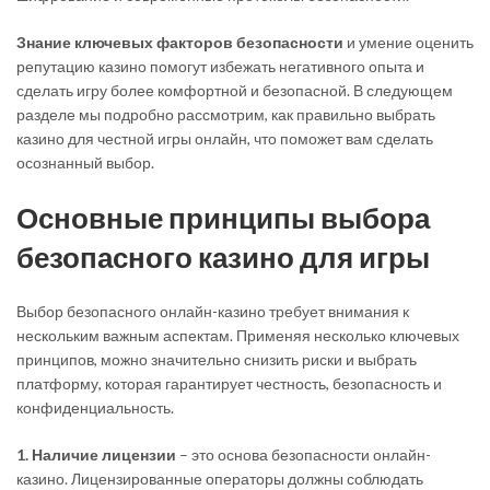
Знание ключевых факторов безопасности
и умение оценить
репутацию казино помогут избежать негативного опыта и
сделать игру более комфортной и безопасной. В следующем
разделе мы подробно рассмотрим, как правильно выбрать
казино для честной игры онлайн, что поможет вам сделать
осознанный выбор.
Основные принципы выбора
безопасного казино для игры
Выбор безопасного онлайн-казино требует внимания к
нескольким важным аспектам. Применяя несколько ключевых
принципов, можно значительно снизить риски и выбрать
платформу, которая гарантирует честность, безопасность и
конфиденциальность.
1. Наличие лицензии
– это основа безопасности онлайн-
казино. Лицензированные операторы должны соблюдать