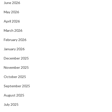
June 2026
May 2026
April 2026
March 2026
February 2026
January 2026
December 2025
November 2025
October 2025
September 2025
August 2025
July 2025