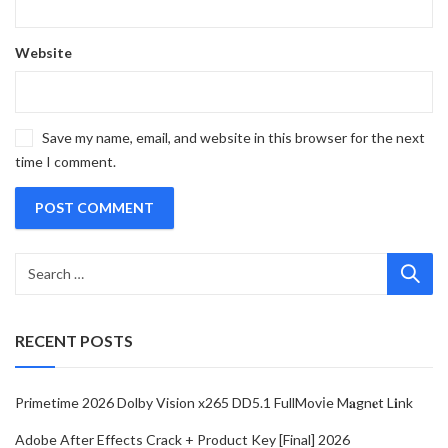
Website
Save my name, email, and website in this browser for the next
time I comment.
RECENT POSTS
Primetime 2026 Dolby Vision x265 DD5.1 FullMov𝗂e M𝐚gn𝐞t L𝐢nk
Adobe After Effects Crack + Product Key [Final] 2026