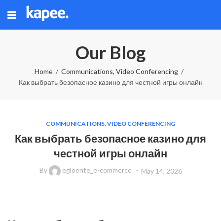
Our Blog
Home
Communications, Video Conferencing
Как выбрать безопасное казино для честной игры онлайн
COMMUNICATIONS, VIDEO CONFERENCING
Как выбрать безопасное казино для
честной игры онлайн
By
egloente_e-commerce
May 14, 2026