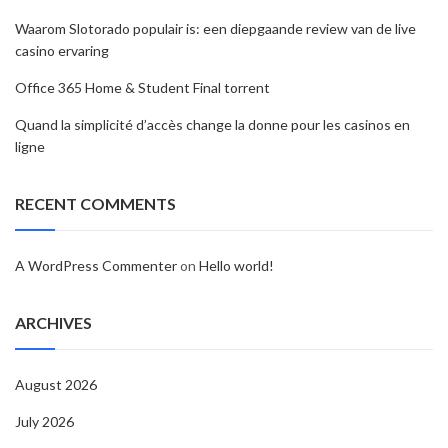
Waarom Slotorado populair is: een diepgaande review van de live
casino ervaring
Office 365 Home & Student Final torrent
Quand la simplicité d’accès change la donne pour les casinos en
ligne
RECENT COMMENTS
A WordPress Commenter
on
Hello world!
ARCHIVES
August 2026
July 2026