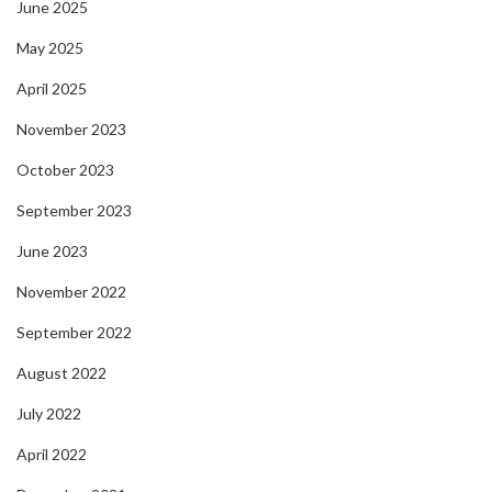
June 2025
May 2025
April 2025
November 2023
October 2023
September 2023
June 2023
November 2022
September 2022
August 2022
July 2022
April 2022