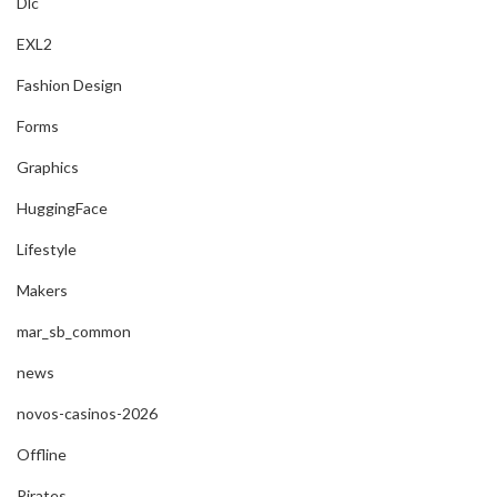
Dlc
EXL2
Fashion Design
Forms
Graphics
HuggingFace
Lifestyle
Makers
mar_sb_common
news
novos-casinos-2026
Offline
Pirates