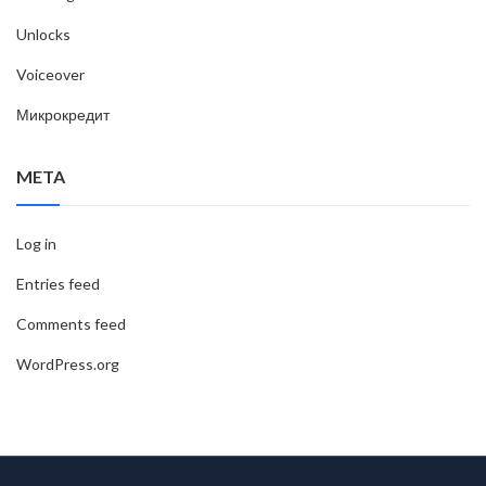
Unlocks
Voiceover
Микрокредит
META
Log in
Entries feed
Comments feed
WordPress.org