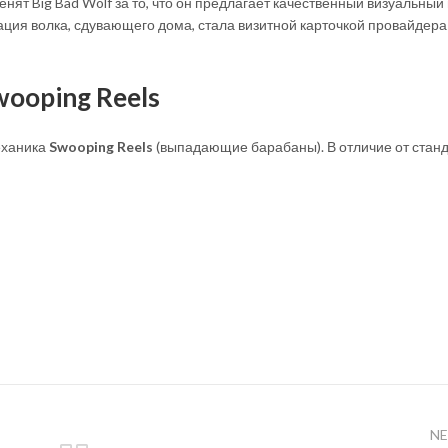
нят Big Bad Wolf за то, что он предлагает качественный визуальный 
ация волка, сдувающего дома, стала визитной карточкой провайдера
ooping Reels
еханика
Swooping Reels
(выпадающие барабаны). В отличие от стан
N