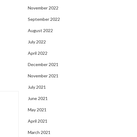
привлечь внимание…
November 2022
CONTINUE READING
September 2022
August 2022
July 2022
April 2022
December 2021
November 2021
July 2021
June 2021
May 2021
April 2021
March 2021