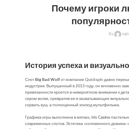
Почему игроки лю
популярност
By
egl
История успеха и визуальн
Слот
Big Bad Wolf
от компании Quickspin давно переш
индустрии. Выпущенный в 2013 году, он мгновенно зав
привязанности кроется в невероятном внимании к детал
сером волке, превратив ее в захватывающее визуальн
сорвать куш, а полноценный эпизод мультфильма.
Графика игры выполнена в мягких,
Iris Casino
пастельны
современных слотов. Эстетика «соломенного домика» 