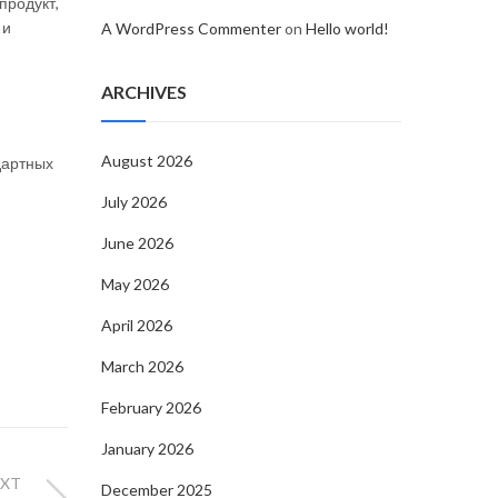
продукт,
 и
A WordPress Commenter
on
Hello world!
ARCHIVES
August 2026
дартных
July 2026
June 2026
May 2026
April 2026
March 2026
February 2026
January 2026
EXT
December 2025