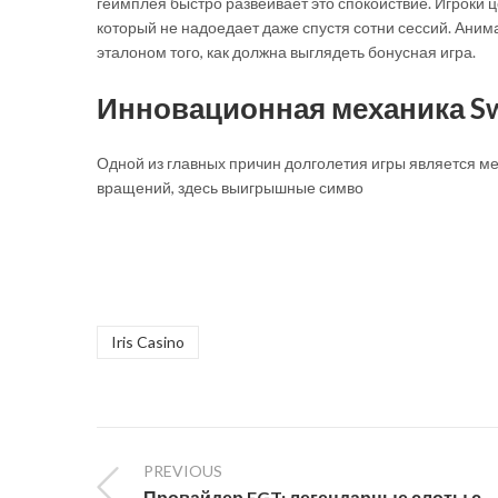
геймплея быстро развеивает это спокойствие. Игроки це
который не надоедает даже спустя сотни сессий. Аним
эталоном того, как должна выглядеть бонусная игра.
Инновационная механика Sw
Одной из главных причин долголетия игры является м
вращений, здесь выигрышные симво
Iris Casino
PREVIOUS
Провайдер EGT: легендарные слоты с