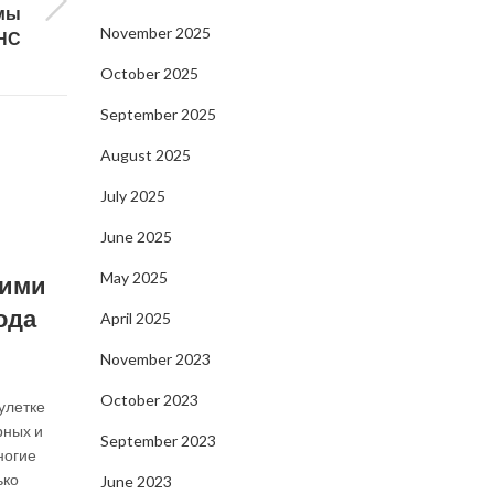
змы
November 2025
МНС
October 2025
September 2025
August 2025
July 2025
June 2025
COMMUNICATIONS, VIDEO CONFERENCING
May 2025
кими
Лучшие игры 2025 года с выс
ода
потенциалом успеха
April 2025
By
egloente_e-commerce
May 17, 2026
November 2023
October 2023
улетке
Лучшие игры 2025 года с высоким потенциалом усп
рных и
год обещает стать важным этапом для индустрии ви
September 2023
ногие
Разработчики продолжают внедрять новые технол
ько
создавать уникальные игровые вселенные, которые
June 2023