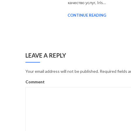
качество услуг, Iris…
CONTINUE READING
LEAVE A REPLY
Your email address will not be published.
Required fields 
Comment