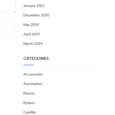
January 2021
December 2020
May 2019
April 2019
March 2019
CATEGORIES
Accessories
Automation
Beauty
Bypass
CamRip