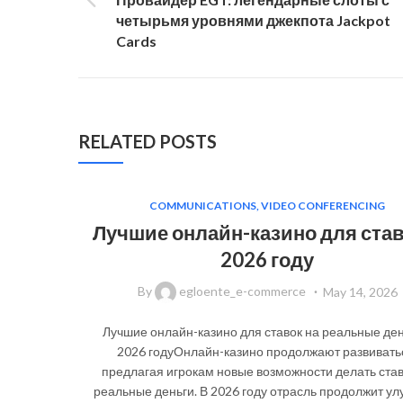
четырьмя уровнями джекпота Jackpot
Cards
RELATED POSTS
COMMUNICATIONS, VIDEO CONFERENCING
Лучшие онлайн-казино для став
2026 году
By
egloente_e-commerce
May 14, 2026
Лучшие онлайн-казино для ставок на реальные ден
2026 годуОнлайн-казино продолжают развивать
предлагая игрокам новые возможности делать став
реальные деньги. В 2026 году отрасль продолжит ул