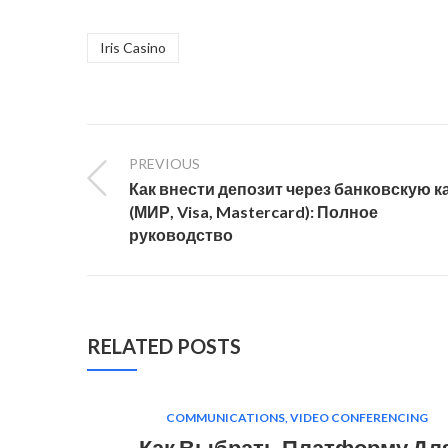
Iris Casino
PREVIOUS
Как внести депозит через банковскую к
(МИР, Visa, Mastercard): Полное
руководство
RELATED POSTS
COMMUNICATIONS, VIDEO CONFERENCING
Как Выбрать Платформу Дл