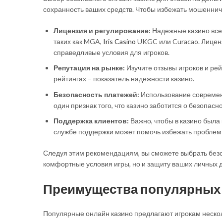
сохранность ваших средств. Чтобы избежать мошеннич
Лицензия и регулирование:
Надежные казино все
таких как MGA,
Iris Casino
UKGC или Curacao. Лиценз
справедливые условия для игроков.
Репутация на рынке:
Изучите отзывы игроков и ре
рейтингах – показатель надежности казино.
Безопасность платежей:
Использование современ
один признак того, что казино заботится о безопасн
Поддержка клиентов:
Важно, чтобы в казино была
службе поддержки может помочь избежать проблем
Следуя этим рекомендациям, вы сможете выбрать безоп
комфортные условия игры, но и защиту ваших личных д
Преимущества популярных 
Популярные онлайн казино предлагают игрокам неско