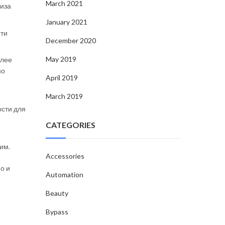
March 2021
лиза
January 2021
сти
December 2020
May 2019
олее
но
April 2019
March 2019
сти для
CATEGORIES
им.
Accessories
о и
Automation
Beauty
Bypass