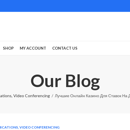
SHOP
MY ACCOUNT
CONTACT US
Our Blog
tions, Video Conferencing
Лучшие Онлайн Казино Для Ставок На Д
CATIONS, VIDEO CONFERENCING