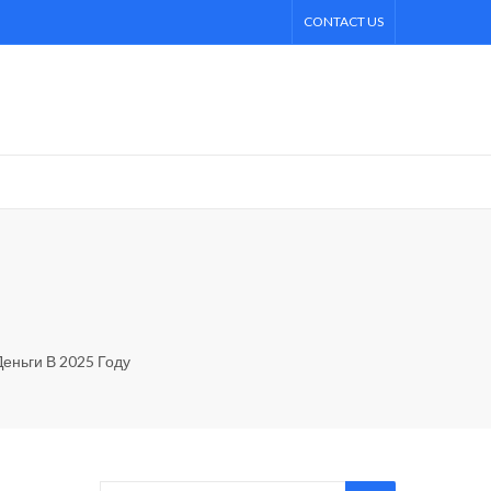
CONTACT US
еньги В 2025 Году