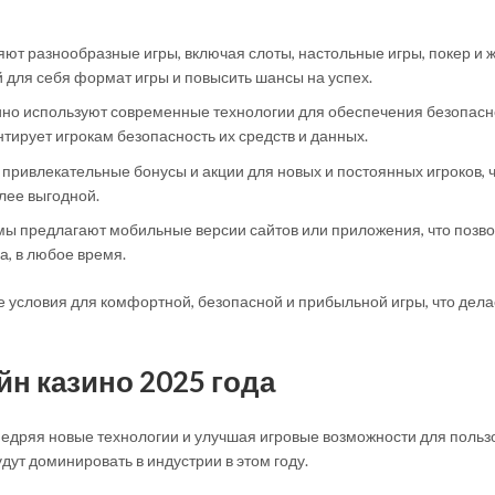
ют разнообразные игры, включая слоты, настольные игры, покер и 
 для себя формат игры и повысить шансы на успех.
но используют современные технологии для обеспечения безопасн
тирует игрокам безопасность их средств и данных.
привлекательные бонусы и акции для новых и постоянных игроков, 
лее выгодной.
 предлагают мобильные версии сайтов или приложения, что позв
а, в любое время.
 условия для комфортной, безопасной и прибыльной игры, что дела
н казино 2025 года
недряя новые технологии и улучшая игровые возможности для польз
ут доминировать в индустрии в этом году.